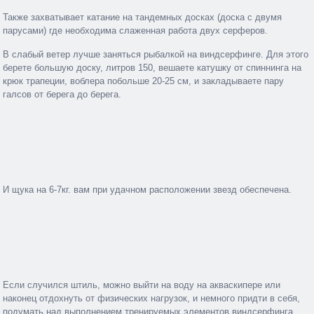
Также захватывает катание на тандемных досках (доска с двумя
парусами) где необходима слаженная работа двух серферов.
В слабый ветер лучше заняться рыбалкой на виндсерфинге. Для этого
берете большую доску, литров 150, вешаете катушку от спиннинга на
крюк трапеции, воблера побольше 20-25 см, и закладываете пару
галсов от берега до берега.
И щука на 6-7кг. вам при удачном расположении звезд обеспечена.
Если случился штиль, можно выйти на воду на акваскипере или
наконец отдохнуть от физических нагрузок, и немного придти в себя,
подумать над выполнением тренируемых элементов виндсерфинга.